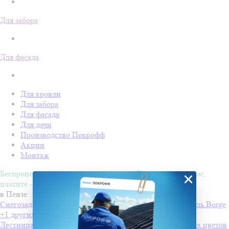
Для забора
Для фасада
Для кровли
Для забора
Для фасада
Для дачи
Производство Покрофф
Акции
Монтаж
Беспроцентная рассрочка на 4 месяца. Покупайте - сейчас,
×
платите - потом!
в Пензе
Снегозадержатели Вorge для профнастила
Производитель
Borge
+1 других цветов
Лестница стеновая 1.8 м
Производитель
Borge
+1 других цветов