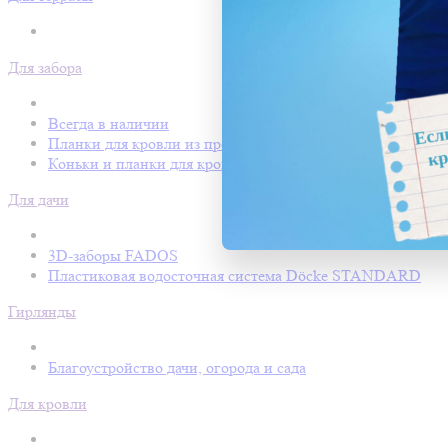
Для забора
Всегда в наличии
Планки для кровли из профнастила
Коньки и планки для кровли Покрофф
Для дачи
3D-заборы FADOS
Пластиковая водосточная система Döcke STANDARD
Гирлянды
Благоустройство дачи, огорода и сада
Для кровли