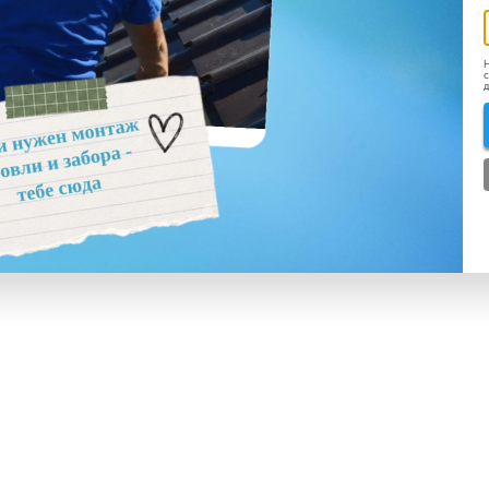
Н
с
д