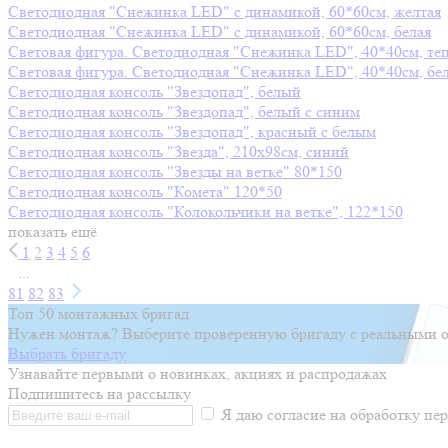
Светодиодная "Снежинка LED" с динамикой, 60*60см, желтая
Светодиодная "Снежинка LED" с динамикой, 60*60см, белая
Световая фигура. Светодиодная "Снежинка LED", 40*40см, те
Световая фигура. Светодиодная "Снежинка LED", 40*40см, бе
Светодиодная консоль "Звездопад", белый
Светодиодная консоль "Звездопад", белый с синим
Светодиодная консоль "Звездопад", красный с белым
Светодиодная консоль "Звезда", 210х98см, синий
Светодиодная консоль "Звезды на ветке" 80*150
Светодиодная консоль "Комета" 120*50
Светодиодная консоль "Колокольчики на ветке", 122*150
показать ещё
1
2
3
4
5
6
...
81
82
83
Топ 50 монтажных бригад
Нужен монтаж? Выберите проверенную бригаду с реальными о
Выбрать бригаду
Узнавайте первыми о новинках, акциях и распродажах
Подпишитесь на рассылку
Я даю согласие на обработку п