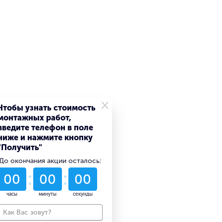
×
Чтобы узнать стоимость
монтажных работ,
введите телефон в поле
ниже и нажмите кнопку
"Получить"
До окончания акции осталось:
52
15
58
дни
часы
минуты