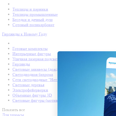
Теплицы и парники
Теплицы промышленные
Беседки и дачный душ
Сотовый поликарбонат
Гирлянды к Новому Году
Готовые комплекты
Интерьерные фигуры
Уличная лазерная подсветка
Гирлянды
Световые занавесы (дождь светодиодный)
Светодиодная бахрома
Сети светодиодные "Нет Лайт"
Световые деревья
Электрофейерверки
Объемные фигуры 3D
Световые фигуры (мотивы)
Показать все
Для террасы