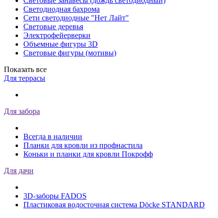
Световые занавесы (дождь светодиодный)
Светодиодная бахрома
Сети светодиодные "Нет Лайт"
Световые деревья
Электрофейерверки
Объемные фигуры 3D
Световые фигуры (мотивы)
Показать все
Для террасы
Для забора
Всегда в наличии
Планки для кровли из профнастила
Коньки и планки для кровли Покрофф
Для дачи
3D-заборы FADOS
Пластиковая водосточная система Döcke STANDARD