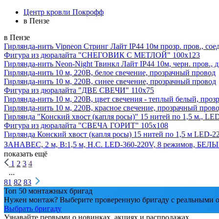
Центр кровли Покрофф
в Пензе
в Пензе
Гирлянда-нить Vipneon Стринг Лайт IP44 10м прозр. пров., сое
Фигура из дюралайта "СНЕГОВИК С МЕТЛОЙ" 100х123
Гирлянда-нить Neon-Night Твинкл Лайт IP44 10м, черн. пров., 
Гирлянда-нить 10 м, 220В, белое свечение, прозрачный провод
Гирлянда-нить 10 м, 220В, синее свечение, прозрачный провод
Фигура из дюралайта "ДВЕ СВЕЧИ" 110х75
Гирлянда-нить 10 м, 220В, цвет свечения - теплый белый, про
Гирлянда-нить 10 м, 220В, красное свечение, прозрачный пров
Гирлянда "Конский хвост (капля росы)" 15 нитей по 1,5 м., LE
Фигура из дюралайта "СВЕЧА ГОРИТ" 105х108
Гирлянда Конский хвост (капля росы) 15 нитей по 1,5 м LED-2
ЗАНАВЕС, 2 м, В:1,5 м, Н.С. LED-360-220V, 8 режимов, БЕЛ
показать ещё
1
2
3
4
...
81
82
83
Топ 50 монтажных бригад
Нужен монтаж? Выберите проверенную бригаду с реальными о
Выбрать бригаду
Узнавайте первыми о новинках, акциях и распродажах