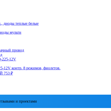
д., диоды теплые белые
диоды мульти
зрачный провод
од
D-225-12V
25-12V контр. 8 режимов, фиолетов.
ЫЙ
753 ₽
тзывами и проектами