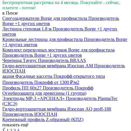
Беспроцентная рассрочка на 4 месяца. Покупайте - сейчас,
платите - потом!
в Пензе
Снегозадержатели Вorge для профнастила
Производитель
Borge
+1 других цветов
Лестница стеновая 1.8 м
Производитель
Borge
+1 других
цветов
Кровельные лестницы для профнастила
Производитель
Borge
+1 других цветов
Комплект переходных мостиков Borge для профнастила
Производитель
Borge
+1 других цветов
Черепица Таунус
Производитель
BRAAS
Гидро-вертозащитная мембрана Изоспан AM
Производитель
ИЗОСПАН
акция
Фасадные кассеты Покрофф открытого типа
Производитель
Покрофф
от 1300 ₽/м2
Профиль ПП 60х27
Производитель
Покрофф
Огнебиозащита для древесины (1 группа)
Электроды МР-3 «АРСЕНАЛ»
Производитель
PlasmaTec
(СЗСЭ)
Гидро-вертозащитная мембрана Изоспан AQ prоff-188
Производитель
ИЗОСПАН
Крепежный профиль Z-образный (КПZ)
показать ещё
1
2
3
4