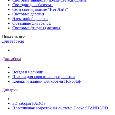
Световые занавесы (дождь светодиодный)
Светодиодная бахрома
Сети светодиодные "Нет Лайт"
Световые деревья
Электрофейерверки
Объемные фигуры 3D
Световые фигуры (мотивы)
Показать все
Для террасы
Для забора
Всегда в наличии
Планки для кровли из профнастила
Коньки и планки для кровли Покрофф
Для дачи
3D-заборы FADOS
Пластиковая водосточная система Döcke STANDARD