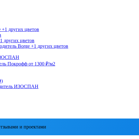
e
+1 других цветов
в
1 других цветов
одитель
Borge
+1 других цветов
ЗОСПАН
ель
Покрофф
от 1300 ₽/м2
Э)
дитель
ИЗОСПАН
тзывами и проектами