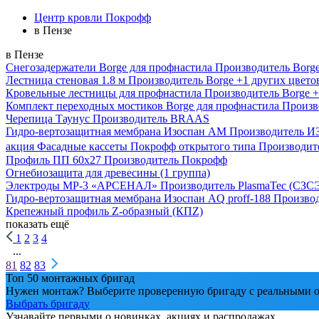
Центр кровли Покрофф
в Пензе
в Пензе
Снегозадержатели Вorge для профнастила
Производитель
Borg
Лестница стеновая 1.8 м
Производитель
Borge
+1 других цвето
Кровельные лестницы для профнастила
Производитель
Borge
+
Комплект переходных мостиков Borge для профнастила
Произв
Черепица Таунус
Производитель
BRAAS
Гидро-вертозащитная мембрана Изоспан AM
Производитель
И
акция
Фасадные кассеты Покрофф открытого типа
Производит
Профиль ПП 60х27
Производитель
Покрофф
Огнебиозащита для древесины (1 группа)
Электроды МР-3 «АРСЕНАЛ»
Производитель
PlasmaTec (СЗС
Гидро-вертозащитная мембрана Изоспан AQ prоff-188
Произво
Крепежный профиль Z-образный (КПZ)
показать ещё
1
2
3
4
...
81
82
83
Топ 50 монтажных бригад
Нужен монтаж? Выберите проверенную бригаду с реальными о
Выбрать бригаду
Узнавайте первыми о новинках, акциях и распродажах