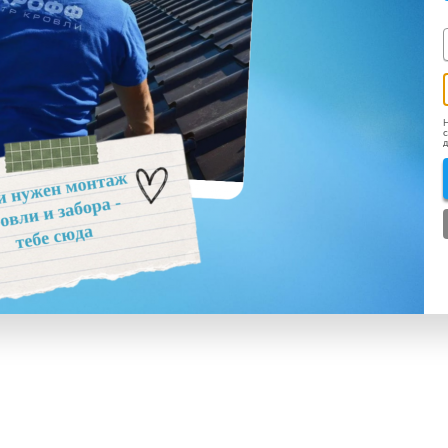
Н
с
д