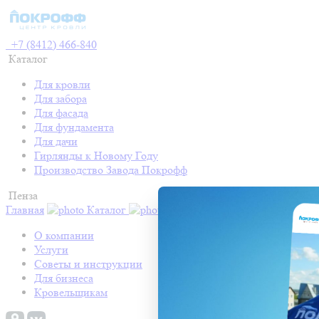
+7 (8412) 466-840
Каталог
Для кровли
Для забора
Для фасада
Для фундамента
Для дачи
Гирлянды к Новому Году
Производство Завода Покрофф
Пенза
Главная
Каталог
Контакты
Акции
Готовые про
О компании
Услуги
Советы и инструкции
Для бизнеса
Кровельщикам