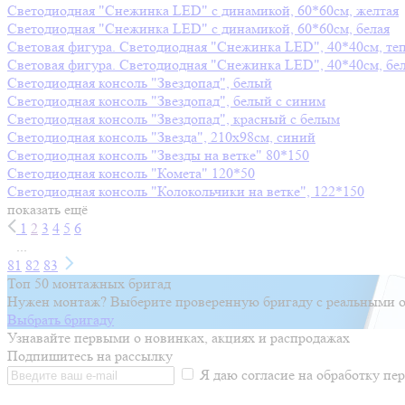
Светодиодная "Снежинка LED" с динамикой, 60*60см, желтая
Светодиодная "Снежинка LED" с динамикой, 60*60см, белая
Световая фигура. Светодиодная "Снежинка LED", 40*40см, те
Световая фигура. Светодиодная "Снежинка LED", 40*40см, бе
Светодиодная консоль "Звездопад", белый
Светодиодная консоль "Звездопад", белый с синим
Светодиодная консоль "Звездопад", красный с белым
Светодиодная консоль "Звезда", 210х98см, синий
Светодиодная консоль "Звезды на ветке" 80*150
Светодиодная консоль "Комета" 120*50
Светодиодная консоль "Колокольчики на ветке", 122*150
показать ещё
1
2
3
4
5
6
...
81
82
83
Топ 50 монтажных бригад
Нужен монтаж? Выберите проверенную бригаду с реальными о
Выбрать бригаду
Узнавайте первыми о новинках, акциях и распродажах
Подпишитесь на рассылку
Я даю согласие на обработку п