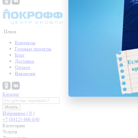
Пенза
Контакты
Готовые проекты
Блог
Доставка
Оплата
Вакансии
Каталог
Искать
Избранное (
0
)
+7 (8412) 466-840
Категории
Услуги
Для кровли