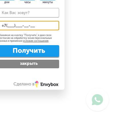
дни
часы
минуты
ажимая на кнопку "
Получить
", я даю свое
огласие на обработку моих персональных
анных и принимаю
условия соглашения
Получить
закрыть
Сделано в