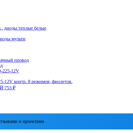
д., диоды теплые белые
диоды мульти
зрачный провод
од
D-225-12V
25-12V контр. 8 режимов, фиолетов.
ЫЙ
753 ₽
тзывами и проектами