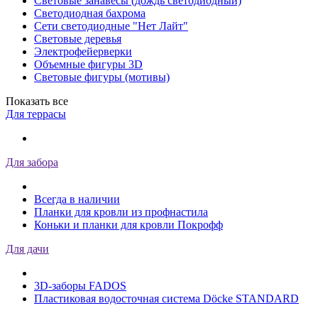
Световые занавесы (дождь светодиодный)
Светодиодная бахрома
Сети светодиодные "Нет Лайт"
Световые деревья
Электрофейерверки
Объемные фигуры 3D
Световые фигуры (мотивы)
Показать все
Для террасы
Для забора
Всегда в наличии
Планки для кровли из профнастила
Коньки и планки для кровли Покрофф
Для дачи
3D-заборы FADOS
Пластиковая водосточная система Döcke STANDARD