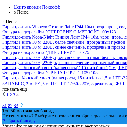
Центр кровли Покрофф
в Пензе
в Пензе
Гирлянда-нить Vipneon Стринг Лайт IP44 10м прозр. пров., сое
Фигура из дюралайта "СНЕГОВИК С МЕТЛОЙ" 100х123
Гирлянда-нить Neon-Night Твинкл Лайт IP44 10м, черн. пров., 
Гирлянда-нить 10 м, 220В, белое свечение, прозрачный провод
Гирлянда-нить 10 м, 220В, синее свечение, прозрачный провод
Фигура из дюралайта "ДВЕ СВЕЧИ" 110х75
Гирлянда-нить 10 м, 220В, цвет свечения - теплый белый, про
Гирлянда-нить 10 м, 220В, красное свечение, прозрачный пров
Гирлянда "Конский хвост (капля росы)" 15 нитей по 1,5 м., LE
Фигура из дюралайта "СВЕЧА ГОРИТ" 105х108
Гирлянда Конский хвост (капля росы) 15 нитей по 1,5 м LED-2
ЗАНАВЕС, 2 м, В:1,5 м, Н.С. LED-360-220V, 8 режимов, БЕЛ
показать ещё
1
2
3
4
...
81
82
83
Топ 50 монтажных бригад
Нужен монтаж? Выберите проверенную бригаду с реальными о
Выбрать бригаду
Узнавайте первыми о новинках, акциях и распродажах