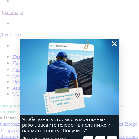
Для забора
Для фасада
×
Для кровли
Для забора
Для фасада
Для дачи
Производство Покрофф
Акции
Монтаж
Беспроцентная рассрочка на 4 месяца. Покупайте - сейчас,
платите - потом!
в Пензе
Чтобы узнать стоимость монтажных
Снегозадержатели Вorge для профнастила
Производитель
Borge
работ, введите телефон в поле ниже и
нажмите кнопку "Получить"
+1 других цветов
Лестница стеновая 1.8 м
Производитель
Borge
+1 других цветов
До окончания акции