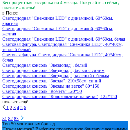
Беспроцентная рассрочка на 4 месяца. Покупайте - сейчас,
платите - потом!
в Пензе
Светодиодная "Снежинка LED" с динамикой, 60*60см,
красная
Светодиодная "Снежинка LED" с динамикой, 60*60см,
желтая
Светодиодная "Снежинка LED" с динамикой, 60*60см, белая
Световая фигура. Светодиодная "Снежинка LED", 40*40см,
теплый белый
Световая фигура. Светодиодная "Снежинка LED", 40*40см,
белая
Светодиодная консоль "Звездопад", белый
Светодиодная консоль "Звездопад", белый с синим
Светодиодная консоль "Звездопад", красный с белым
Светодиодная консоль "Звезда", 210х98см, синий
Светодиодная консоль "Звезды на ветке" 80*150
Светодиодная консоль "Комета" 120*50
Светодиодная консоль "Колокольчики на ветке", 122*150
показать ещё
1
2
3
4
5
6
...
81
82
83
Топ 50 монтажных бригад
Нужен монтаж? Выберите проверенную бригаду с реальными