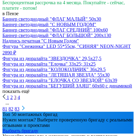
Беспроцентная рассрочка на 4 месяца. Покупайте - сейчас,
платите - потом!
в Пензе
Баннер светодиодный "ФЛАГ МАЛЫЙ" 50х30
Баннер светодиодный "С НОВЫМ ГОДОМ"
Баннер светодиодный "ФЛАГ СРЕДНИЙ" 100х60
Баннер светодиодный "ФЛАГ БОЛЬШОЙ" 200х130
Надпись печатная "С Новым Годом"
Фигура "Снежинка" LED 55*55см, "СИНЯЯ" NEON-NIGHT
2890 ₽
Фигура из дюралайта "ЗВЕЗДОЧКА" 29,5х27,5
Фигура из дюралайта "Елочка" 33х25; 31х25
Фигура из дюралайта "КОЛОКОЛЬЧИК" 36х29.5
Фигура из дюралайта "ЛЕТЯЩАЯ ЗВЕЗДА" 55х30
Фигура из дюралайта "ЕЛОЧКА СО ЗВЕЗДОЙ" 63х39
Фигура из дюралайта "БЕГУЩИЙ ЗАЯЦ" 60х60 с динамикой
показать ещё
1
2
3
4
...
81
82
83
Топ 50 монтажных бригад
Нужен монтаж? Выберите проверенную бригаду с реальными
отзывами и проектами
Выбрать бригаду