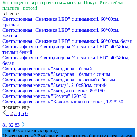
Беспроцентная рассрочка на 4 месяца. Покупайте - сейчас,
платите - потом!
в Пензе
Светодиодная "Снежинка LED" с динамикой, 60*60см,
красная
Светодиодная "Снежинка LED" с динамикой, 60*60см,
желтая
Светодиодная "Снежинка LED" с динамикой, 60*60см, белая
Световая фигура. Светодиодная "Снежинка LED", 40*40см,
теплый белый
Световая фигура. Светодиодная "Снежинка LED", 40*40см,
белая
Светодиодная консоль "Звездопад", белый
Светодиодная консоль "Звездопад", белый с синим
Светодиодная консоль "Звездопад", красный с белым
Светодиодная консоль "Звезда", 210х98см, синий
Светодиодная консоль "Звезды на ветке" 80*150
Светодиодная консоль "Комета" 120*50
Светодиодная консоль "Колокольчики на ветке", 122*150
показать ещё
1
2
3
4
5
6
...
81
82
83
Топ 50 монтажных бригад
Нужен монтаж? Выберите проверенную бригаду с реальными