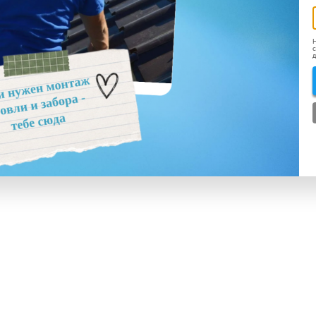
Н
с
д