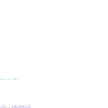
ите - потом!
e
+1 других цветов