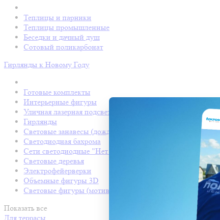
Теплицы и парники
Теплицы промышленные
Беседки и дачный душ
Сотовый поликарбонат
Гирлянды к Новому Году
Готовые комплекты
Интерьерные фигуры
Уличная лазерная подсветка
Гирлянды
Световые занавесы (дождь светодиодный)
Светодиодная бахрома
Сети светодиодные "Нет Лайт"
Световые деревья
Электрофейерверки
Объемные фигуры 3D
Световые фигуры (мотивы)
Показать все
Для террасы