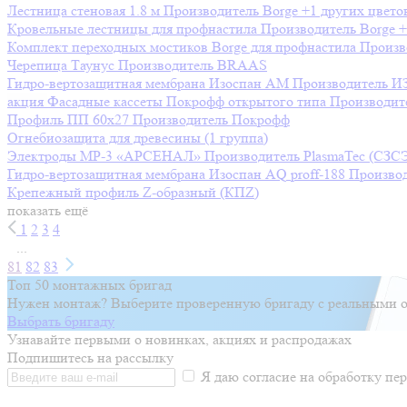
Лестница стеновая 1.8 м
Производитель
Borge
+1 других цвето
Кровельные лестницы для профнастила
Производитель
Borge
+
Комплект переходных мостиков Borge для профнастила
Произв
Черепица Таунус
Производитель
BRAAS
Гидро-вертозащитная мембрана Изоспан AM
Производитель
И
акция
Фасадные кассеты Покрофф открытого типа
Производит
Профиль ПП 60х27
Производитель
Покрофф
Огнебиозащита для древесины (1 группа)
Электроды МР-3 «АРСЕНАЛ»
Производитель
PlasmaTec (СЗС
Гидро-вертозащитная мембрана Изоспан AQ prоff-188
Произво
Крепежный профиль Z-образный (КПZ)
показать ещё
1
2
3
4
...
81
82
83
Топ 50 монтажных бригад
Нужен монтаж? Выберите проверенную бригаду с реальными о
Выбрать бригаду
Узнавайте первыми о новинках, акциях и распродажах
Подпишитесь на рассылку
Я даю согласие на обработку п