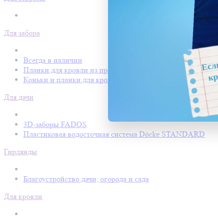
Для забора
Всегда в наличии
Планки для кровли из профнастила
Коньки и планки для кровли Покрофф
Для дачи
3D-заборы FADOS
Пластиковая водосточная система Döcke STANDARD
Гирлянды
Благоустройство дачи, огорода и сада
Для кровли