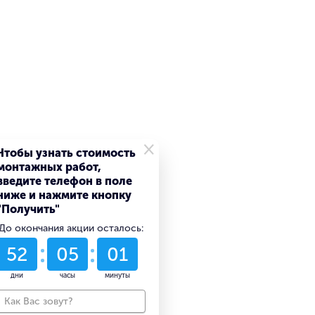
×
Чтобы узнать стоимость
монтажных работ,
введите телефон в поле
ниже и нажмите кнопку
"Получить"
До окончания акции осталось:
52
05
01
дни
часы
минуты