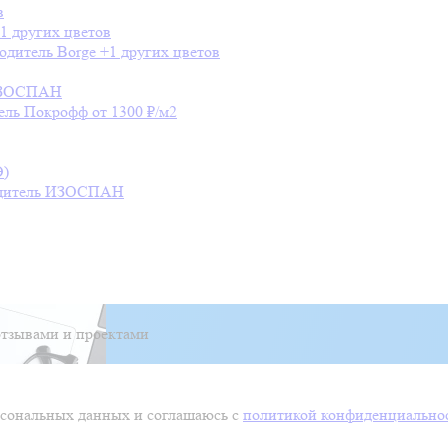
в
1 других цветов
одитель
Borge
+1 других цветов
ЗОСПАН
ель
Покрофф
от 1300 ₽/м2
Э)
дитель
ИЗОСПАН
тзывами и проектами
ерсональных данных и соглашаюсь с
политикой конфиденциально