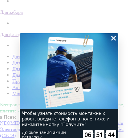
Для забора
Для фасада
×
Для кровли
Для забора
Для фасада
Для дачи
Производство Покрофф
Акции
Монтаж
Беспроцентная рассрочка на 4 месяца. Покупайте - сейчас,
платите - потом!
Чтобы узнать стоимость монтажных
в Пензе
работ, введите телефон в поле ниже и
NEOMID 430 eco Антисептик-консервант невымываемый
нажмите кнопку "Получить"
Электроды РЦ ТМ MONOLITH
Производитель
PlasmaTec
До окончания акции
:
:
06
51
44
(СЗСЭ)
осталось: