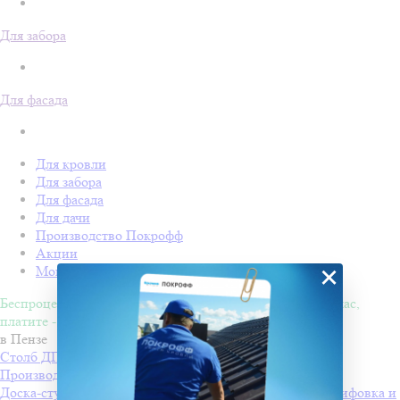
Для забора
Для фасада
Для кровли
Для забора
Для фасада
Для дачи
Производство Покрофф
Акции
×
Монтаж
Беспроцентная рассрочка на 4 месяца. Покупайте - сейчас,
платите - потом!
в Пензе
Столб ДПК Grand Line 100х100мм тиснение (на трубу)
Производитель
Grand Line
Доска-ступень стартовая ДПК Grand Line 160х22мм шлифовка и