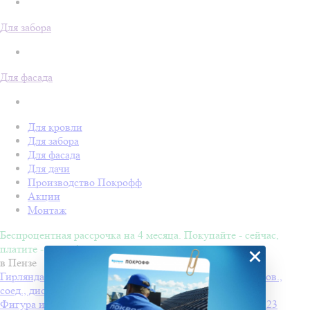
Для забора
Для фасада
Для кровли
Для забора
Для фасада
Для дачи
Производство Покрофф
Акции
Монтаж
Беспроцентная рассрочка на 4 месяца. Покупайте - сейчас,
платите - потом!
×
в Пензе
Гирлянда-нить Vipneon Стринг Лайт IP44 10м прозр. пров.,
соед., диоды теплые белые
Фигура из дюралайта "СНЕГОВИК С МЕТЛОЙ" 100х123