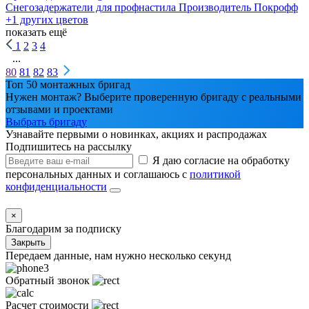
Снегозадержатели для профнастила
Производитель
Покрофф
+1 других цветов
показать ещё
1
2
3
4
...
80
81
82
83
Топ 50 монтажных бригад
Нужен монтаж? Выберите проверенную бригаду с реальными
отзывами и проектами
Выбрать бригаду
Узнавайте первыми о новинках, акциях и распродажах
Подпишитесь на рассылку
Я даю согласие на обработку
персональных данных и соглашаюсь с
политикой
конфиденциальности
×
Благодарим за подписку
Закрыть
Передаем данные, нам нужно несколько секунд
Обратный звонок
Расчет стоимости