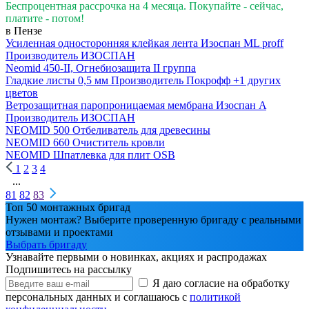
Беспроцентная рассрочка на 4 месяца. Покупайте - сейчас,
платите - потом!
в Пензе
Усиленная односторонняя клейкая лента Изоспан ML proff
Производитель
ИЗОСПАН
Neomid 450-II, Огнебиозащита II группа
Гладкие листы 0,5 мм
Производитель
Покрофф
+1 других
цветов
Ветрозащитная паропроницаемая мембрана Изоспан A
Производитель
ИЗОСПАН
NEOMID 500 Отбеливатель для древесины
NEOMID 660 Очиститель кровли
NEOMID Шпатлевка для плит OSB
1
2
3
4
...
81
82
83
Топ 50 монтажных бригад
Нужен монтаж? Выберите проверенную бригаду с реальными
отзывами и проектами
Выбрать бригаду
Узнавайте первыми о новинках, акциях и распродажах
Подпишитесь на рассылку
Я даю согласие на обработку
персональных данных и соглашаюсь с
политикой