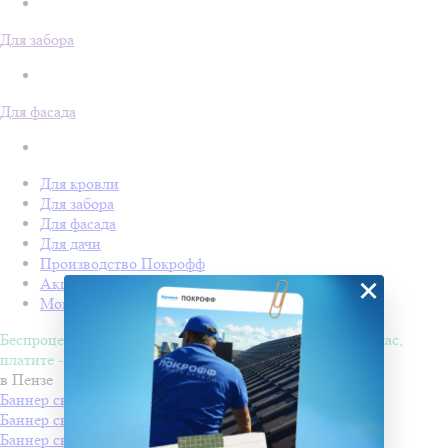
Для забора
Для фасада
Для кровли
Для забора
Для фасада
Для дачи
Производство Покрофф
×
Акции
Монтаж
Беспроцентная рассрочка на 4 месяца. Покупайте - сейчас,
платите - потом!
в Пензе
Баннер светодиодный "ФЛАГ МАЛЫЙ" 50х30
Баннер светодиодный "С НОВЫМ ГОДОМ"
Баннер светодиодный "ФЛАГ СРЕДНИЙ" 100х60