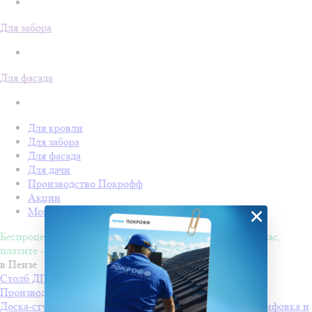
Для забора
Для фасада
Для кровли
Для забора
Для фасада
Для дачи
Производство Покрофф
Акции
×
Монтаж
Беспроцентная рассрочка на 4 месяца. Покупайте - сейчас,
платите - потом!
в Пензе
Столб ДПК Grand Line 100х100мм тиснение (на трубу)
Производитель
Grand Line
Доска-ступень стартовая ДПК Grand Line 160х22мм шлифовка и