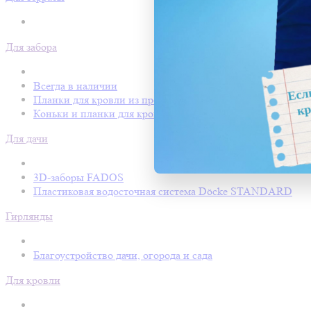
Для забора
Всегда в наличии
Планки для кровли из профнастила
Коньки и планки для кровли Покрофф
Для дачи
3D-заборы FADOS
Пластиковая водосточная система Döcke STANDARD
Гирлянды
Благоустройство дачи, огорода и сада
Для кровли