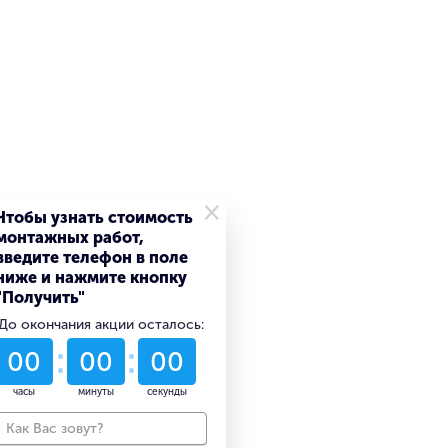
×
Чтобы узнать стоимость
монтажных работ,
введите телефон в поле
ниже и нажмите кнопку
"Получить"
До окончания акции осталось:
53
02
44
дни
часы
минуты