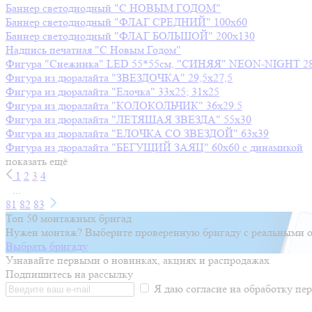
Баннер светодиодный "С НОВЫМ ГОДОМ"
Баннер светодиодный "ФЛАГ СРЕДНИЙ" 100х60
Баннер светодиодный "ФЛАГ БОЛЬШОЙ" 200х130
Надпись печатная "С Новым Годом"
Фигура "Снежинка" LED 55*55см, "СИНЯЯ" NEON-NIGHT
2
Фигура из дюралайта "ЗВЕЗДОЧКА" 29,5х27,5
Фигура из дюралайта "Елочка" 33х25; 31х25
Фигура из дюралайта "КОЛОКОЛЬЧИК" 36х29.5
Фигура из дюралайта "ЛЕТЯЩАЯ ЗВЕЗДА" 55х30
Фигура из дюралайта "ЕЛОЧКА СО ЗВЕЗДОЙ" 63х39
Фигура из дюралайта "БЕГУЩИЙ ЗАЯЦ" 60х60 с динамикой
показать ещё
1
2
3
4
...
81
82
83
Топ 50 монтажных бригад
Нужен монтаж? Выберите проверенную бригаду с реальными о
Выбрать бригаду
Узнавайте первыми о новинках, акциях и распродажах
Подпишитесь на рассылку
Я даю согласие на обработку п