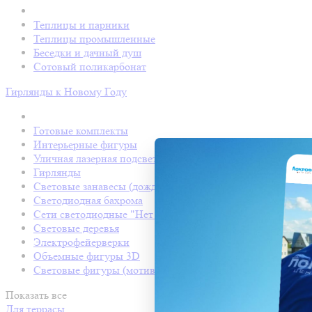
Теплицы и парники
Теплицы промышленные
Беседки и дачный душ
Сотовый поликарбонат
Гирлянды к Новому Году
Готовые комплекты
Интерьерные фигуры
Уличная лазерная подсветка
Гирлянды
Световые занавесы (дождь светодиодный)
Светодиодная бахрома
Сети светодиодные "Нет Лайт"
Световые деревья
Электрофейерверки
Объемные фигуры 3D
Световые фигуры (мотивы)
Показать все
Для террасы