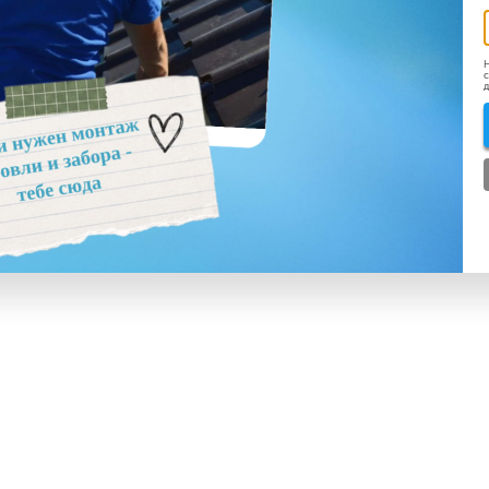
Н
с
д