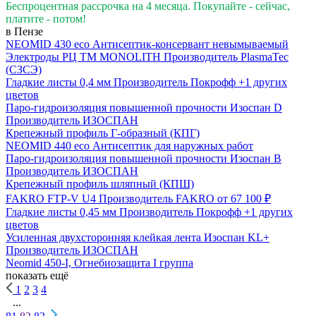
Беспроцентная рассрочка на 4 месяца. Покупайте - сейчас,
платите - потом!
в Пензе
NEOMID 430 eco Антисептик-консервант невымываемый
Электроды РЦ ТМ MONOLITH
Производитель
PlasmaTec
(СЗСЭ)
Гладкие листы 0,4 мм
Производитель
Покрофф
+1 других
цветов
Паро-гидроизоляция повышенной прочности Изоспан D
Производитель
ИЗОСПАН
Крепежный профиль Г-образный (КПГ)
NEOMID 440 eco Антисептик для наружных работ
Паро-гидроизоляция повышенной прочности Изоспан B
Производитель
ИЗОСПАН
Крепежный профиль шляпный (КПШ)
FAKRO FTP-V U4
Производитель
FAKRO
от 67 100 ₽
Гладкие листы 0,45 мм
Производитель
Покрофф
+1 других
цветов
Усиленная двухсторонняя клейкая лента Изоспан KL+
Производитель
ИЗОСПАН
Neomid 450-I, Огнебиозащита I группа
показать ещё
1
2
3
4
...