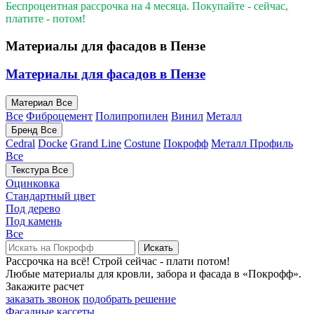
Беспроцентная рассрочка на 4 месяца. Покупайте - сейчас,
платите - потом!
Материалы для фасадов в Пензе
Материалы для фасадов в Пензе
Материал
Все
Все
Фиброцемент
Полипропилен
Винил
Металл
Бренд
Все
Cedral
Docke
Grand Line
Costune
Покрофф
Металл Профиль
Все
Текстура
Все
Оцинковка
Стандартный цвет
Под дерево
Под камень
Все
Искать
Рассрочка на всё! Строй сейчас - плати потом!
Любые материалы для кровли, забора и фасада в «Покрофф».
Закажите расчет
заказать звонок
подобрать решение
Фасадные кассеты