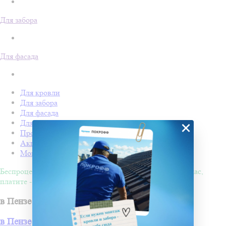
Для забора
Для фасада
Для кровли
Для забора
Для фасада
Для дачи
×
Производство Покрофф
Акции
Монтаж
Беспроцентная рассрочка на 4 месяца. Покупайте - сейчас,
платите - потом!
в Пензе
в Пензе