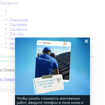
Для фасада
Для кровли
Для забора
Для фасада
Для дачи
Производство Покрофф
×
Акции
Монтаж
Беспроцентная рассрочка на 4 месяца. Покупайте - сейчас,
платите - потом!
в Пензе
в Пензе
Искать
Чтобы узнать стоимость монтажных
работ, введите телефон в поле ниже и