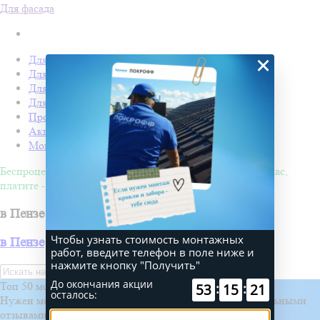
Для фасада
×
Для кровли
Для забора
Для фасада
Для дачи
Производство Покрофф
Акции
Монтаж
Беспроцентная рассрочка на 4 месяца. Покупайте - сейчас,
платите - потом!
в Пензе
Чтобы узнать стоимость монтажных
в Пензе
работ, введите телефон в поле ниже и
нажмите кнопку "Получить"
Искать
До окончания акции
Топ 50 монтажных бригад
:
:
53
15
21
осталось:
Нужен монтаж? Выберите проверенную бригаду с реальными
отзывами и проектами