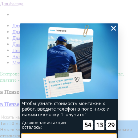
Для фасада
×
Для кровли
Для забора
Для фасада
Для дачи
Производство Покрофф
Акции
Монтаж
Беспроцентная рассрочка на 4 месяца. Покупайте - сейчас,
платите - потом!
в Пензе
Чтобы узнать стоимость монтажных
в Пензе
работ, введите телефон в поле ниже и
нажмите кнопку "Получить"
Искать
До окончания акции
Топ 50 монтажных бригад
:
:
54
13
29
осталось:
Нужен монтаж? Выберите проверенную бригаду с реальными
отзывами и проектами