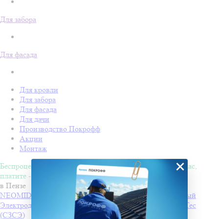
Для забора
Для фасада
Для кровли
Для забора
Для фасада
Для дачи
Производство Покрофф
Акции
Монтаж
×
Беспроцентная рассрочка на 4 месяца. Покупайте - сейчас,
платите - потом!
в Пензе
NEOMID 430 eco Антисептик-консервант невымываемый
Электроды РЦ ТМ MONOLITH
Производитель
PlasmaTec
(СЗСЭ)