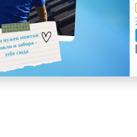
Н
с
д