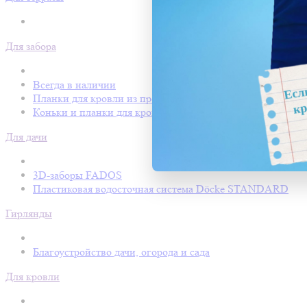
Для забора
Всегда в наличии
Планки для кровли из профнастила
Коньки и планки для кровли Покрофф
Для дачи
3D-заборы FADOS
Пластиковая водосточная система Döcke STANDARD
Гирлянды
Благоустройство дачи, огорода и сада
Для кровли