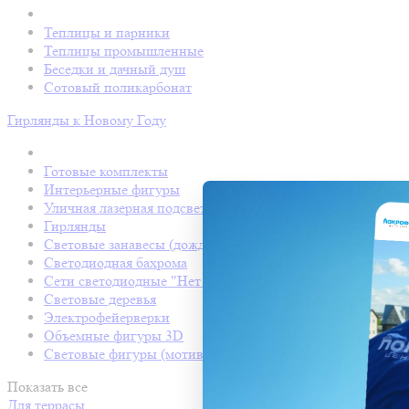
Теплицы и парники
Теплицы промышленные
Беседки и дачный душ
Сотовый поликарбонат
Гирлянды к Новому Году
Готовые комплекты
Интерьерные фигуры
Уличная лазерная подсветка
Гирлянды
Световые занавесы (дождь светодиодный)
Светодиодная бахрома
Сети светодиодные "Нет Лайт"
Световые деревья
Электрофейерверки
Объемные фигуры 3D
Световые фигуры (мотивы)
Показать все
Для террасы