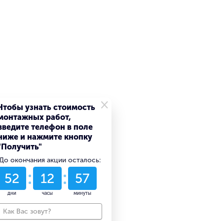
×
Чтобы узнать стоимость
монтажных работ,
введите телефон в поле
ниже и нажмите кнопку
"Получить"
До окончания акции осталось:
52
12
57
дни
часы
минуты