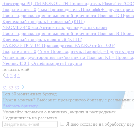
Электроды РЦ ТМ MONOLITH
Производитель
PlasmaTec (СЗ
Гладкие листы 0,4 мм
Производитель
Покрофф
+1 других цвет
Паро-гидроизоляция повышенной прочности Изоспан D
Произ
Крепежный профиль Г-образный (КПГ)
NEOMID 440 eco Антисептик для наружных работ
Паро-гидроизоляция повышенной прочности Изоспан B
Произ
Крепежный профиль шляпный (КПШ)
FAKRO FTP-V U4
Производитель
FAKRO
от 67 100 ₽
Гладкие листы 0,45 мм
Производитель
Покрофф
+1 других цве
Усиленная двухсторонняя клейкая лента Изоспан KL+
Произво
Neomid 450-I, Огнебиозащита I группа
показать ещё
1
2
3
4
...
81
82
83
Топ 50 монтажных бригад
Нужен монтаж? Выберите проверенную бригаду с реальными о
Выбрать бригаду
Узнавайте первыми о новинках, акциях и распродажах
Подпишитесь на рассылку
Я даю согласие на обработку п