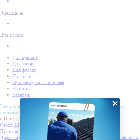
Для забора
Для фасада
Для кровли
Для забора
Для фасада
Для дачи
Производство Покрофф
Акции
Монтаж
×
Беспроцентная рассрочка на 4 месяца. Покупайте - сейчас,
платите - потом!
в Пензе
Столб ДПК Grand Line 100х100мм тиснение (на трубу)
Производитель
Grand Line
Доска-ступень стартовая ДПК Grand Line 160х22мм шлифовка и