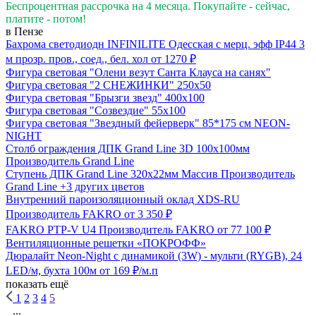
Беспроцентная рассрочка на 4 месяца. Покупайте - сейчас,
платите - потом!
в Пензе
Бахрома светодиодн INFINILITE Одесская с мерц. эфф IP44 3
м прозр. пров., соед., бел. хол
от 1270 ₽
Фигура световая "Олени везут Санта Клауса на санях"
Фигура световая "2 СНЕЖИНКИ" 250х50
Фигура световая "Брызги звезд" 400х100
Фигура световая "Созвездие" 55х100
Фигура световая "Звездный фейерверк" 85*175 см NEON-
NIGHT
Столб ограждения ДПК Grand Line 3D 100х100мм
Производитель
Grand Line
Ступень ДПК Grand Line 320х22мм Массив
Производитель
Grand Line
+3 других цветов
Внутренний пароизоляционный оклад XDS-RU
Производитель
FAKRO
от 3 350 ₽
FAKRO PTP-V U4
Производитель
FAKRO
от 77 100 ₽
Вентиляционные решетки «ПОКРОФФ»
Дюралайт Neon-Night с динамикой (3W) - мульти (RYGB), 24
LED/м, бухта 100м
от 169 ₽/м.п
показать ещё
1
2
3
4
5
...