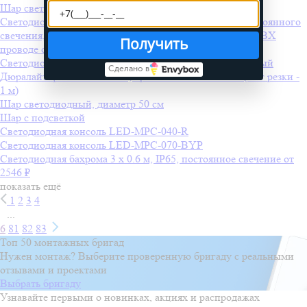
Шар светодиодный, диаметр 50 см
Светодиодная бахрома INFINILITE 3 x 0.7 м, IP44, постоянного
свечения, цвет LED белый холодный, на прозрачном ПВХ
Получить
проводе
от 1001 ₽
Светодиодный дождь 2,0х1,5 м фиксинг, холодный белый
Сделано в
Дюралайт-фиксинг 2 жилы, красный-синий-белый (шаг резки -
1 м)
Шар светодиодный, диаметр 50 см
Шар с подсветкой
Светодиодная консоль LED-MPC-040-R
Светодиодная консоль LED-MPC-070-BYP
Светодиодная бахрома 3 x 0.6 м, IP65, постоянное свечение
от
2546 ₽
показать ещё
1
2
3
4
...
6
81
82
83
Топ 50 монтажных бригад
Нужен монтаж? Выберите проверенную бригаду с реальными
отзывами и проектами
Выбрать бригаду
Узнавайте первыми о новинках, акциях и распродажах