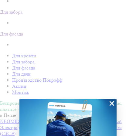
Для забора
Для фасада
Для кровли
Для забора
Для фасада
Для дачи
Производство Покрофф
Акции
Монтаж
×
Беспроцентная рассрочка на 4 месяца. Покупайте - сейчас,
платите - потом!
в Пензе
NEOMID 430 eco Антисептик-консервант невымываемый
Электроды РЦ ТМ MONOLITH
Производитель
PlasmaTec
(СЗСЭ)