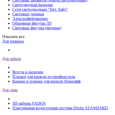
Световые занавесы (дождь светодиодный)
Светодиодная бахрома
Сети светодиодные "Нет Лайт"
Световые деревья
Электрофейерверки
Объемные фигуры 3D
Световые фигуры (мотивы)
Показать все
Для террасы
Для забора
Всегда в наличии
Планки для кровли из профнастила
Коньки и планки для кровли Покрофф
Для дачи
3D-заборы FADOS
Пластиковая водосточная система Döcke STANDARD