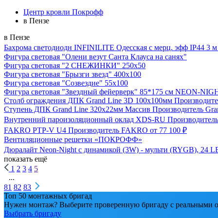
Центр кровли Покрофф
в Пензе
в Пензе
Бахрома светодиодн INFINILITE Одесская с мерц. эфф IP44 3 м пр
Фигура световая "Олени везут Санта Клауса на санях"
Фигура световая "2 СНЕЖИНКИ" 250х50
Фигура световая "Брызги звезд" 400х100
Фигура световая "Созвездие" 55х100
Фигура световая "Звездный фейерверк" 85*175 см NEON-NIG
Столб ограждения ДПК Grand Line 3D 100х100мм
Производите
Ступень ДПК Grand Line 320х22мм Массив
Производитель
Gra
Внутренний пароизоляционный оклад XDS-RU
Производител
FAKRO PTP-V U4
Производитель
FAKRO
от 77 100 ₽
Вентиляционные решетки «ПОКРОФФ»
Дюралайт Neon-Night с динамикой (3W) - мульти (RYGB), 24 L
показать ещё
1
2
3
4
5
...
81
82
83
Топ 50 монтажных бригад
Нужен монтаж? Выберите проверенную бригаду с реальными о
Выбрать бригаду