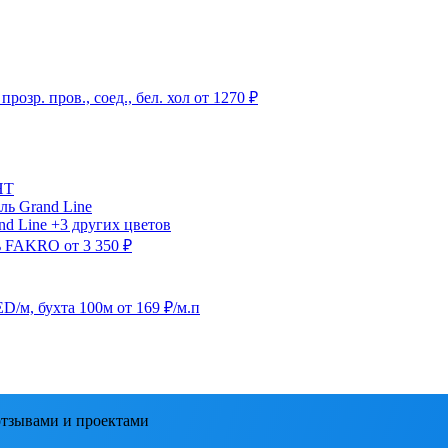
озр. пров., соед., бел. хол
от 1270 ₽
HT
ль
Grand Line
nd Line
+3 других цветов
ь
FAKRO
от 3 350 ₽
ED/м, бухта 100м
от 169 ₽/м.п
тзывами и проектами