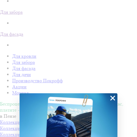
Для забора
Для фасада
Для кровли
Для забора
Для фасада
Для дачи
Производство Покрофф
Акции
Монтаж
×
Беспроцентная рассрочка на 4 месяца. Покупайте - сейчас,
платите - потом!
в Пензе
Коллекция КАРАТ
Производитель
Docke
Коллекция МАТРИЦА
Производитель
Docke
Коллекция КУПОЛ
Производитель
Docke