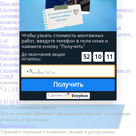
Шар светодиодный, диаметр 50 см
Светодиодная бахрома INFINILITE 3 x 0.7 м, IP44, постоянного
свечения, цвет LED белый холодный, на прозрачном ПВХ
проводе
от 1001 ₽
Светодиодный дождь 2,0х1,5 м фиксинг, холодный белый
Дюралайт-фиксинг 2 жилы, красный-синий-белый (шаг резки -
Чтобы узнать стоимость монтажных
1 м)
работ, введите телефон в поле ниже и
нажмите кнопку "Получить"
Шар светодиодный, диаметр 50 см
Шар с подсветкой
До окончания акции
:
:
52
10
11
Светодиодная консоль LED-MPC-040-R
осталось:
Светодиодная консоль LED-MPC-070-BYP
Светодиодная бахрома 3 x 0.6 м, IP65, постоянное свечение
от
2546 ₽
показать ещё
Получить
1
2
3
4
...
Сделано в
6
81
82
83
Топ 50 монтажных бригад
Нужен монтаж? Выберите проверенную бригаду с реальными
отзывами и проектами
Выбрать бригаду
Узнавайте первыми о новинках, акциях и распродажах