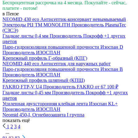
Беспроцентная рассрочка на 4 месяца. Покупайте - сейчас,
платите - потом!
в Пензе
NEOMID 430 eco Антисептик-консервант невымываемый
Электроды РЦ ТМ MONOLITH
Производитель
PlasmaTec
(СЗСЭ)
Гладкие листы 0,4 мм
Производитель
Покрофф
+1 других
цветов
Паро-гидроизоляция повышенной прочности Изоспан D
Производитель
ИЗОСПАН
Крепежный профиль Г-образный (КПГ)
NEOMID 440 eco Антисептик для наружных работ
Паро-гидроизоляция повышенной прочности Изоспан B
Производитель
ИЗОСПАН
Крепежный профиль шляпный (КПШ)
FAKRO FTP-V U4
Производитель
FAKRO
от 67 100 ₽
Гладкие листы 0,45 мм
Производитель
Покрофф
+1 других
цветов
Усиленная двухсторонняя клейкая лента Изоспан KL+
Производитель
ИЗОСПАН
Neomid 450-I, Огнебиозащита I группа
показать ещё
1
2
3
4
...