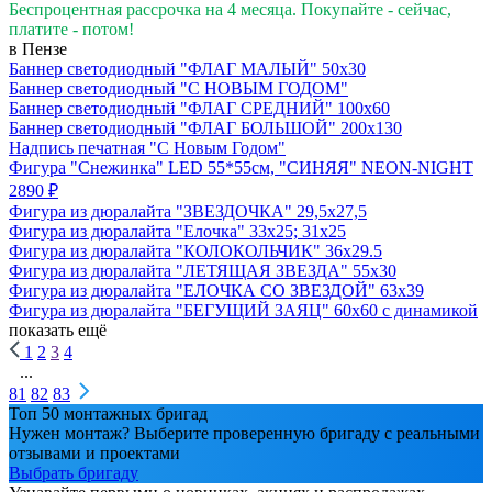
Беспроцентная рассрочка на 4 месяца. Покупайте - сейчас,
платите - потом!
в Пензе
Баннер светодиодный "ФЛАГ МАЛЫЙ" 50х30
Баннер светодиодный "С НОВЫМ ГОДОМ"
Баннер светодиодный "ФЛАГ СРЕДНИЙ" 100х60
Баннер светодиодный "ФЛАГ БОЛЬШОЙ" 200х130
Надпись печатная "С Новым Годом"
Фигура "Снежинка" LED 55*55см, "СИНЯЯ" NEON-NIGHT
2890 ₽
Фигура из дюралайта "ЗВЕЗДОЧКА" 29,5х27,5
Фигура из дюралайта "Елочка" 33х25; 31х25
Фигура из дюралайта "КОЛОКОЛЬЧИК" 36х29.5
Фигура из дюралайта "ЛЕТЯЩАЯ ЗВЕЗДА" 55х30
Фигура из дюралайта "ЕЛОЧКА СО ЗВЕЗДОЙ" 63х39
Фигура из дюралайта "БЕГУЩИЙ ЗАЯЦ" 60х60 с динамикой
показать ещё
1
2
3
4
...
81
82
83
Топ 50 монтажных бригад
Нужен монтаж? Выберите проверенную бригаду с реальными
отзывами и проектами
Выбрать бригаду