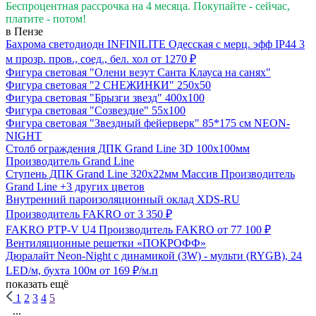
Беспроцентная рассрочка на 4 месяца. Покупайте - сейчас,
платите - потом!
в Пензе
Бахрома светодиодн INFINILITE Одесская с мерц. эфф IP44 3
м прозр. пров., соед., бел. хол
от 1270 ₽
Фигура световая "Олени везут Санта Клауса на санях"
Фигура световая "2 СНЕЖИНКИ" 250х50
Фигура световая "Брызги звезд" 400х100
Фигура световая "Созвездие" 55х100
Фигура световая "Звездный фейерверк" 85*175 см NEON-
NIGHT
Столб ограждения ДПК Grand Line 3D 100х100мм
Производитель
Grand Line
Ступень ДПК Grand Line 320х22мм Массив
Производитель
Grand Line
+3 других цветов
Внутренний пароизоляционный оклад XDS-RU
Производитель
FAKRO
от 3 350 ₽
FAKRO PTP-V U4
Производитель
FAKRO
от 77 100 ₽
Вентиляционные решетки «ПОКРОФФ»
Дюралайт Neon-Night с динамикой (3W) - мульти (RYGB), 24
LED/м, бухта 100м
от 169 ₽/м.п
показать ещё
1
2
3
4
5
...