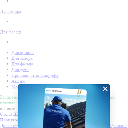
Для забора
Для фасада
Для кровли
Для забора
Для фасада
Для дачи
Производство Покрофф
Акции
×
Монтаж
Беспроцентная рассрочка на 4 месяца. Покупайте - сейчас,
платите - потом!
в Пензе
Столб ДПК Grand Line 100х100мм тиснение (на трубу)
Производитель
Grand Line
Доска-ступень стартовая ДПК Grand Line 160х22мм шлифовка и