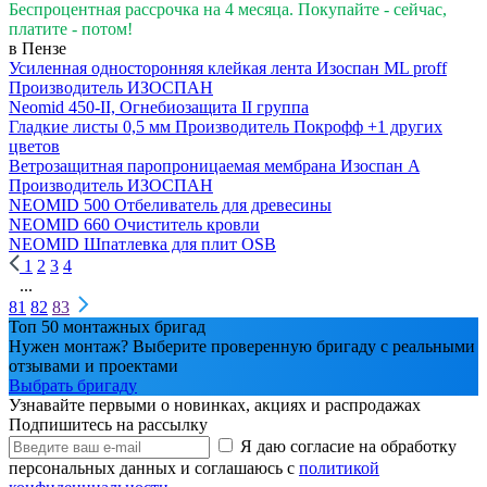
Беспроцентная рассрочка на 4 месяца. Покупайте - сейчас,
платите - потом!
в Пензе
Усиленная односторонняя клейкая лента Изоспан ML proff
Производитель
ИЗОСПАН
Neomid 450-II, Огнебиозащита II группа
Гладкие листы 0,5 мм
Производитель
Покрофф
+1 других
цветов
Ветрозащитная паропроницаемая мембрана Изоспан A
Производитель
ИЗОСПАН
NEOMID 500 Отбеливатель для древесины
NEOMID 660 Очиститель кровли
NEOMID Шпатлевка для плит OSB
1
2
3
4
...
81
82
83
Топ 50 монтажных бригад
Нужен монтаж? Выберите проверенную бригаду с реальными
отзывами и проектами
Выбрать бригаду
Узнавайте первыми о новинках, акциях и распродажах
Подпишитесь на рассылку
Я даю согласие на обработку
персональных данных и соглашаюсь с
политикой