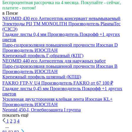
Беспроцентная рассрочка на 4 месяца. Покупайте - сейчас,
платите - потом!
в Пензе
NEOMID 430 eco Антисептик-консервант невымываемый
Электроды РЦ ТМ MONOLITH
Производитель
PlasmaTec
(СЗСЭ)
Гладкие листы 0,4 мм
Производитель
Покрофф
+1 других
цветов
Паро-гидроизоляция повышенной прочности Изоспан D
Производитель
ИЗОСПАН
Крепежный профиль Г-образный (КПГ)
NEOMID 440 eco Антисептик для наружных работ
Паро-гидроизоляция повышенной прочности Изоспан B
Производитель
ИЗОСПАН
Крепежный профиль шляпный (КПШ)
FAKRO FTP-V U4
Производитель
FAKRO
от 67 100 ₽
Гладкие листы 0,45 мм
Производитель
Покрофф
+1 других
цветов
Усиленная двухсторонняя клейкая лента Изоспан KL+
Производитель
ИЗОСПАН
Neomid 450-I, Огнебиозащита I группа
показать ещё
1
2
3
4
...