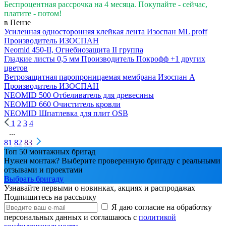
Беспроцентная рассрочка на 4 месяца. Покупайте - сейчас,
платите - потом!
в Пензе
Усиленная односторонняя клейкая лента Изоспан ML proff
Производитель
ИЗОСПАН
Neomid 450-II, Огнебиозащита II группа
Гладкие листы 0,5 мм
Производитель
Покрофф
+1 других
цветов
Ветрозащитная паропроницаемая мембрана Изоспан A
Производитель
ИЗОСПАН
NEOMID 500 Отбеливатель для древесины
NEOMID 660 Очиститель кровли
NEOMID Шпатлевка для плит OSB
1
2
3
4
...
81
82
83
Топ 50 монтажных бригад
Нужен монтаж? Выберите проверенную бригаду с реальными
отзывами и проектами
Выбрать бригаду
Узнавайте первыми о новинках, акциях и распродажах
Подпишитесь на рассылку
Я даю согласие на обработку
персональных данных и соглашаюсь с
политикой