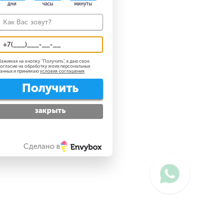
дни
часы
минуты
ажимая на кнопку "
Получить
", я даю свое
огласие на обработку моих персональных
анных и принимаю
условия соглашения
Получить
закрыть
Сделано в