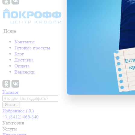
Пенза
Контакты
Готовые проекты
Блог
Доставка
Оплата
Вакансии
Каталог
Искать
Избранное (
0
)
+7 (8412) 466-840
Категории
Услуги
Для кровли