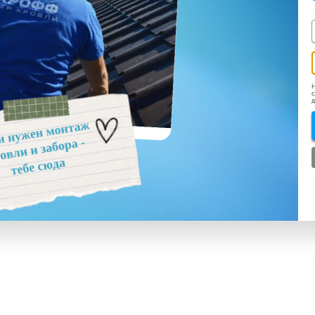
Н
с
д