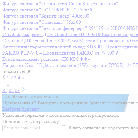
Фигура световая "Олени везут Санта Клауса на санях"
Фигура световая "2 СНЕЖИНКИ" 250х50
Фигура световая "Брызги звезд" 400х100
Фигура световая "Созвездие" 55х100
Фигура световая "Звездный фейерверк" 85*175 см NEON-NIG
Столб ограждения ДПК Grand Line 3D 100х100мм
Производите
Ступень ДПК Grand Line 320х22мм Массив
Производитель
Gra
Внутренний пароизоляционный оклад XDS-RU
Производител
FAKRO PTP-V U4
Производитель
FAKRO
от 77 100 ₽
Вентиляционные решетки «ПОКРОФФ»
Дюралайт Neon-Night с динамикой (3W) - мульти (RYGB), 24 L
показать ещё
1
2
3
4
5
...
81
82
83
Топ 50 монтажных бригад
Нужен монтаж? Выберите проверенную бригаду с реальными о
Выбрать бригаду
Узнавайте первыми о новинках, акциях и распродажах
Подпишитесь на рассылку
Я даю согласие на обработку п