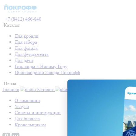
+7 (8412) 466-840
Каталог
Для кровли
Для забора
Для фасада
Для фундамента
Для дачи
Гирлянды к Новому Году
Производство Завода Покрофф
Пенза
Главная
Каталог
Контакты
Акции
Готовые про
О компании
Услуги
Советы и инструкции
Для бизнеса
Кровельщикам