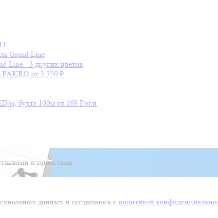
HT
ль
Grand Line
nd Line
+3 других цветов
ь
FAKRO
от 3 350 ₽
ED/м, бухта 100м
от 169 ₽/м.п
тзывами и проектами
ерсональных данных и соглашаюсь с
политикой конфиденциально