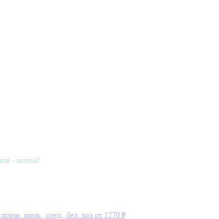
ите - потом!
озр. пров., соед., бел. хол
от 1270 ₽