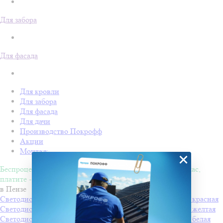
Для забора
Для фасада
Для кровли
Для забора
Для фасада
Для дачи
Производство Покрофф
Акции
Монтаж
×
Беспроцентная рассрочка на 4 месяца. Покупайте - сейчас,
платите - потом!
в Пензе
Светодиодная "Снежинка LED" с динамикой, 60*60см, красная
Светодиодная "Снежинка LED" с динамикой, 60*60см, желтая
Светодиодная "Снежинка LED" с динамикой, 60*60см, белая