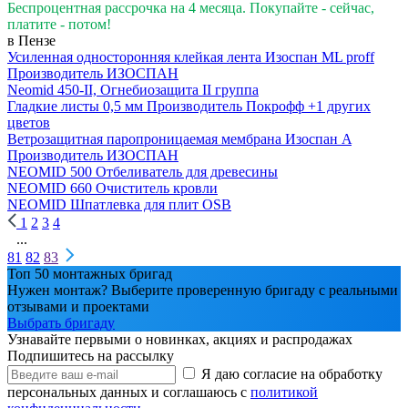
Беспроцентная рассрочка на 4 месяца. Покупайте - сейчас,
платите - потом!
в Пензе
Усиленная односторонняя клейкая лента Изоспан ML proff
Производитель
ИЗОСПАН
Neomid 450-II, Огнебиозащита II группа
Гладкие листы 0,5 мм
Производитель
Покрофф
+1 других
цветов
Ветрозащитная паропроницаемая мембрана Изоспан A
Производитель
ИЗОСПАН
NEOMID 500 Отбеливатель для древесины
NEOMID 660 Очиститель кровли
NEOMID Шпатлевка для плит OSB
1
2
3
4
...
81
82
83
Топ 50 монтажных бригад
Нужен монтаж? Выберите проверенную бригаду с реальными
отзывами и проектами
Выбрать бригаду
Узнавайте первыми о новинках, акциях и распродажах
Подпишитесь на рассылку
Я даю согласие на обработку
персональных данных и соглашаюсь с
политикой