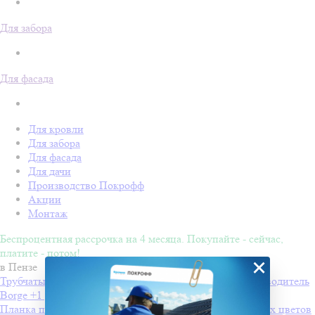
Для забора
Для фасада
Для кровли
Для забора
Для фасада
Для дачи
Производство Покрофф
Акции
Монтаж
Беспроцентная рассрочка на 4 месяца. Покупайте - сейчас,
платите - потом!
×
в Пензе
Трубчатый снегозадержатель для мягкой кровли
Производитель
Borge
+1 других цветов
Планка примыкания
Производитель
Покрофф
+5 других цветов