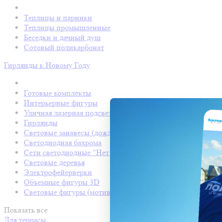
Теплицы и парники
Теплицы промышленные
Беседки и дачный душ
Сотовый поликарбонат
Гирлянды к Новому Году
Готовые комплекты
Интерьерные фигуры
Уличная лазерная подсветка
Гирлянды
Световые занавесы (дождь светодиодный)
Светодиодная бахрома
Сети светодиодные "Нет Лайт"
Световые деревья
Электрофейерверки
Объемные фигуры 3D
Световые фигуры (мотивы)
Показать все
Для террасы