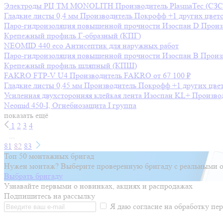
Электроды РЦ ТМ MONOLITH
Производитель
PlasmaTec (СЗ
Гладкие листы 0,4 мм
Производитель
Покрофф
+1 других цвет
Паро-гидроизоляция повышенной прочности Изоспан D
Произ
Крепежный профиль Г-образный (КПГ)
NEOMID 440 eco Антисептик для наружных работ
Паро-гидроизоляция повышенной прочности Изоспан B
Произ
Крепежный профиль шляпный (КПШ)
FAKRO FTP-V U4
Производитель
FAKRO
от 67 100 ₽
Гладкие листы 0,45 мм
Производитель
Покрофф
+1 других цве
Усиленная двухсторонняя клейкая лента Изоспан KL+
Произво
Neomid 450-I, Огнебиозащита I группа
показать ещё
1
2
3
4
...
81
82
83
Топ 50 монтажных бригад
Нужен монтаж? Выберите проверенную бригаду с реальными о
Выбрать бригаду
Узнавайте первыми о новинках, акциях и распродажах
Подпишитесь на рассылку
Я даю согласие на обработку п