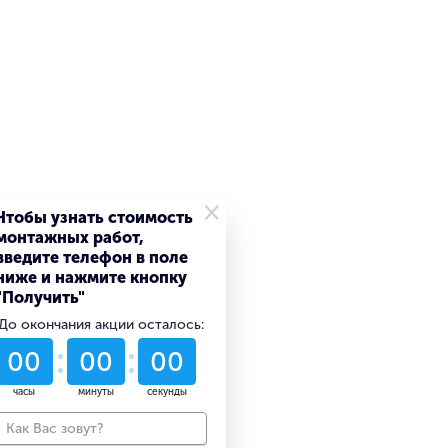
×
Чтобы узнать стоимость
монтажных работ,
введите телефон в поле
ниже и нажмите кнопку
"Получить"
До окончания акции осталось:
54
16
15
дни
часы
минуты