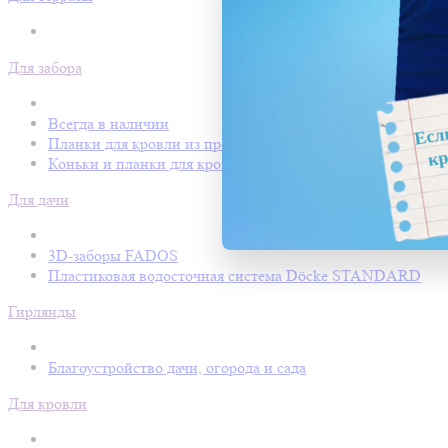
Для забора
Всегда в наличии
Планки для кровли из профнастила
Коньки и планки для кровли Покрофф
Для дачи
3D-заборы FADOS
Пластиковая водосточная система Döcke STANDARD
Гирлянды
Благоустройство дачи, огорода и сада
Для кровли