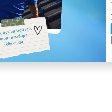
Н
с
д