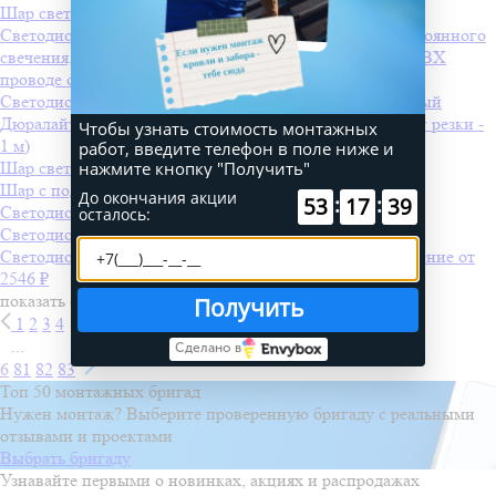
Шар светодиодный, диаметр 50 см
Светодиодная бахрома INFINILITE 3 x 0.7 м, IP44, постоянного
свечения, цвет LED белый холодный, на прозрачном ПВХ
проводе
от 1001 ₽
Светодиодный дождь 2,0х1,5 м фиксинг, холодный белый
Дюралайт-фиксинг 2 жилы, красный-синий-белый (шаг резки -
Чтобы узнать стоимость монтажных
1 м)
работ, введите телефон в поле ниже и
нажмите кнопку "Получить"
Шар светодиодный, диаметр 50 см
Шар с подсветкой
До окончания акции
:
:
53
17
39
Светодиодная консоль LED-MPC-040-R
осталось:
Светодиодная консоль LED-MPC-070-BYP
Светодиодная бахрома 3 x 0.6 м, IP65, постоянное свечение
от
2546 ₽
показать ещё
Получить
1
2
3
4
...
Сделано в
6
81
82
83
Топ 50 монтажных бригад
Нужен монтаж? Выберите проверенную бригаду с реальными
отзывами и проектами
Выбрать бригаду
Узнавайте первыми о новинках, акциях и распродажах