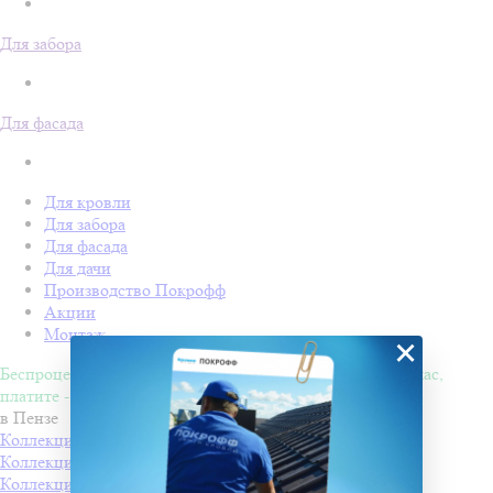
Для забора
Для фасада
Для кровли
Для забора
Для фасада
Для дачи
Производство Покрофф
Акции
Монтаж
×
Беспроцентная рассрочка на 4 месяца. Покупайте - сейчас,
платите - потом!
в Пензе
Коллекция КАРАТ
Производитель
Docke
Коллекция МАТРИЦА
Производитель
Docke
Коллекция КУПОЛ
Производитель
Docke