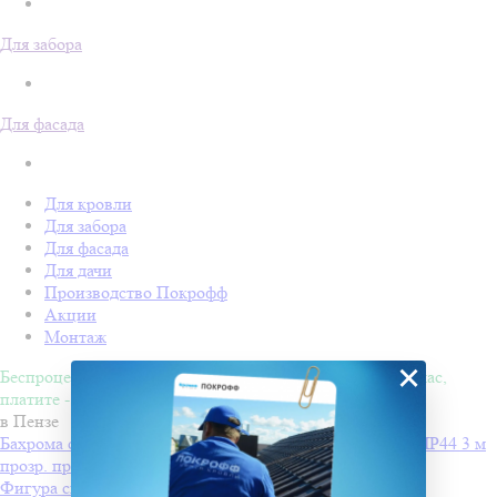
Для забора
Для фасада
Для кровли
Для забора
Для фасада
Для дачи
Производство Покрофф
Акции
Монтаж
×
Беспроцентная рассрочка на 4 месяца. Покупайте - сейчас,
платите - потом!
в Пензе
Бахрома светодиодн INFINILITE Одесская с мерц. эфф IP44 3 м
прозр. пров., соед., бел. хол
от 1270 ₽
Фигура световая "Олени везут Санта Клауса на санях"