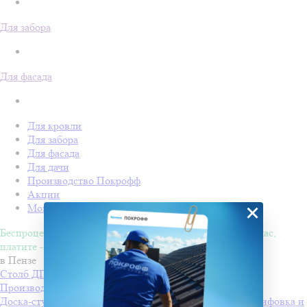
Для забора
Для фасада
Для кровли
Для забора
Для фасада
Для дачи
Производство Покрофф
Акции
×
Монтаж
Беспроцентная рассрочка на 4 месяца. Покупайте - сейчас,
платите - потом!
в Пензе
Столб ДПК Grand Line 100х100мм тиснение (на трубу)
Производитель
Grand Line
Доска-ступень стартовая ДПК Grand Line 160х22мм шлифовка и