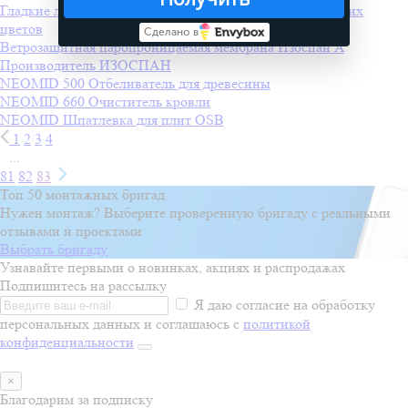
Гладкие листы 0,5 мм
Производитель
Покрофф
+1 других
цветов
Сделано в
Ветрозащитная паропроницаемая мембрана Изоспан A
Производитель
ИЗОСПАН
NEOMID 500 Отбеливатель для древесины
NEOMID 660 Очиститель кровли
NEOMID Шпатлевка для плит OSB
1
2
3
4
...
81
82
83
Топ 50 монтажных бригад
Нужен монтаж? Выберите проверенную бригаду с реальными
отзывами и проектами
Выбрать бригаду
Узнавайте первыми о новинках, акциях и распродажах
Подпишитесь на рассылку
Я даю согласие на обработку
персональных данных и соглашаюсь с
политикой
конфиденциальности
×
Благодарим за подписку